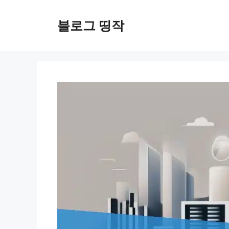
컨
텐
블로그 띵작
츠
로
건
너
뛰
기