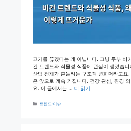
고기를 끊겠다는 게 아닙니다. 그냥 두부 버
건 트렌드와 식물성 식품에 관심이 생겼습니다
산업 전체가 흔들리는 구조적 변화더라고요. 
은 앞으로 계속 커집니다. 건강 관심, 환경 
요. 이 글에서는 …
더 읽기
카
트렌드·이슈
테
고
리