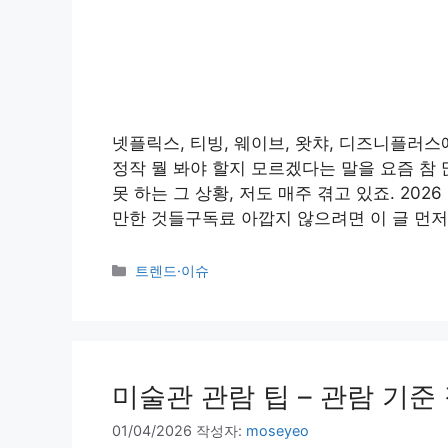
넷플릭스, 티빙, 웨이브, 왓챠, 디즈니플러
정작 뭘 봐야 할지 모르겠다는 말을 요즘 참
못 하는 그 상황, 저도 매주 겪고 있죠. 202
만한 것들구독료 아깝지 않으려면 이 글 먼저 
카
트렌드·이슈
테
고
리
미술관 관람 팁 – 관람 기준
01/04/2026
작성자:
moseyeo