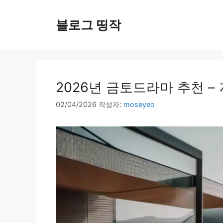
컨
텐
블로그 띵작
츠
로
건
너
뛰
2026년 금토드라마 추천 –
기
02/04/2026
작성자:
moseyeo