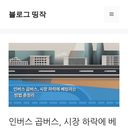
컨
텐
블로그 띵작
메
츠
로
뉴
건
너
뛰
기
인버스 곱버스, 시장 하락에 베