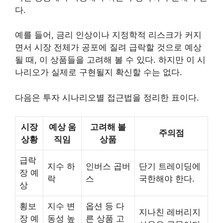
다.
예를 들어, 금리 인상이나 지정학적 리스크가 커지
면서 시장 전체가 공포에 질려 급락할 것으로 예상
될 때, 이 상품들을 고려해 볼 수 있다. 하지만 이 시
나리오가 실제로 구현될지 확신할 수는 없다.
다음은 투자 시나리오별 접근법을 정리한 표이다.
시장
예상 움
고려해 볼
주의점
상황
직임
상품
급락
지수 하
인버스 곱버
단기 트레이딩에
장 예
락
스
국한해야 한다.
상
횡보
지수 변
옵션 등 다
지나친 레버리지
장 예
동성 높
른 상품 고