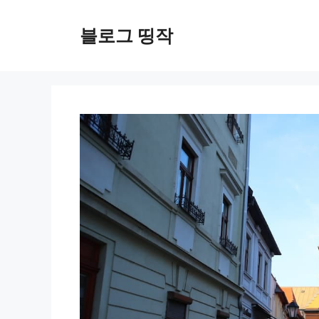
컨
텐
블로그 띵작
츠
로
건
너
뛰
기